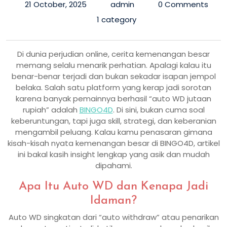
21 October, 2025
admin
0 Comments
1 category
Di dunia perjudian online, cerita kemenangan besar
memang selalu menarik perhatian. Apalagi kalau itu
benar-benar terjadi dan bukan sekadar isapan jempol
belaka. Salah satu platform yang kerap jadi sorotan
karena banyak pemainnya berhasil “auto WD jutaan
rupiah” adalah
BINGO4D
. Di sini, bukan cuma soal
keberuntungan, tapi juga skill, strategi, dan keberanian
mengambil peluang. Kalau kamu penasaran gimana
kisah-kisah nyata kemenangan besar di BINGO4D, artikel
ini bakal kasih insight lengkap yang asik dan mudah
dipahami.
Apa Itu Auto WD dan Kenapa Jadi
Idaman?
Auto WD singkatan dari “auto withdraw” atau penarikan