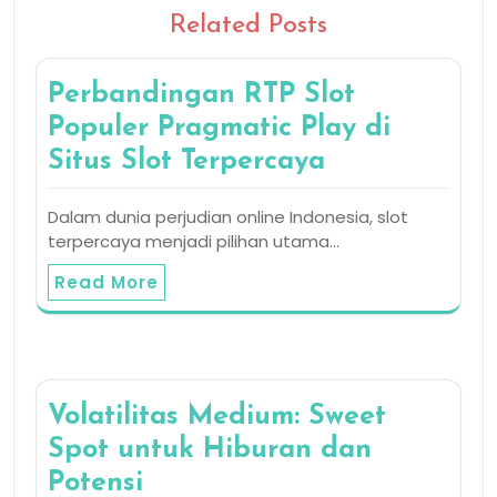
Related Posts
Perbandingan RTP Slot
Populer Pragmatic Play di
Situs Slot Terpercaya
Dalam dunia perjudian online Indonesia, slot
terpercaya menjadi pilihan utama…
Read More
Volatilitas Medium: Sweet
Spot untuk Hiburan dan
Potensi