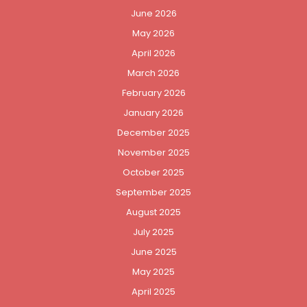
June 2026
May 2026
April 2026
March 2026
February 2026
January 2026
December 2025
November 2025
October 2025
September 2025
August 2025
July 2025
June 2025
May 2025
April 2025