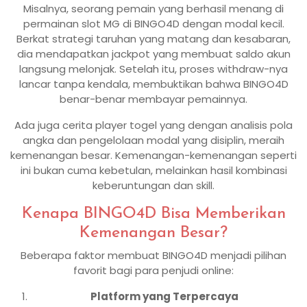
Misalnya, seorang pemain yang berhasil menang di
permainan slot MG di BINGO4D dengan modal kecil.
Berkat strategi taruhan yang matang dan kesabaran,
dia mendapatkan jackpot yang membuat saldo akun
langsung melonjak. Setelah itu, proses withdraw-nya
lancar tanpa kendala, membuktikan bahwa BINGO4D
benar-benar membayar pemainnya.
Ada juga cerita player togel yang dengan analisis pola
angka dan pengelolaan modal yang disiplin, meraih
kemenangan besar. Kemenangan-kemenangan seperti
ini bukan cuma kebetulan, melainkan hasil kombinasi
keberuntungan dan skill.
Kenapa BINGO4D Bisa Memberikan
Kemenangan Besar?
Beberapa faktor membuat BINGO4D menjadi pilihan
favorit bagi para penjudi online:
Platform yang Terpercaya