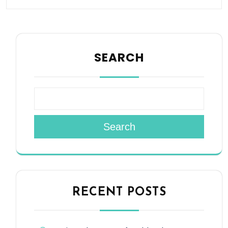
SEARCH
Search
RECENT POSTS