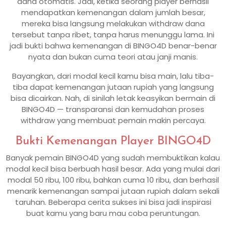
dana otomatis. Jadi, ketika seorang player berhasil
mendapatkan kemenangan dalam jumlah besar,
mereka bisa langsung melakukan withdraw dana
tersebut tanpa ribet, tanpa harus menunggu lama. Ini
jadi bukti bahwa kemenangan di BINGO4D benar-benar
nyata dan bukan cuma teori atau janji manis.
Bayangkan, dari modal kecil kamu bisa main, lalu tiba-
tiba dapat kemenangan jutaan rupiah yang langsung
bisa dicairkan. Nah, di sinilah letak keasyikan bermain di
BINGO4D — transparansi dan kemudahan proses
withdraw yang membuat pemain makin percaya.
Bukti Kemenangan Player BINGO4D
Banyak pemain BINGO4D yang sudah membuktikan kalau
modal kecil bisa berbuah hasil besar. Ada yang mulai dari
modal 50 ribu, 100 ribu, bahkan cuma 10 ribu, dan berhasil
menarik kemenangan sampai jutaan rupiah dalam sekali
taruhan. Beberapa cerita sukses ini bisa jadi inspirasi
buat kamu yang baru mau coba peruntungan.