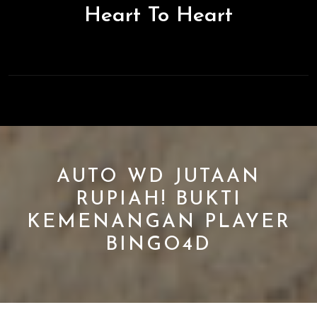
Skip
Heart To Heart
to
content
Open
Button
AUTO WD JUTAAN
RUPIAH! BUKTI
KEMENANGAN PLAYER
BINGO4D