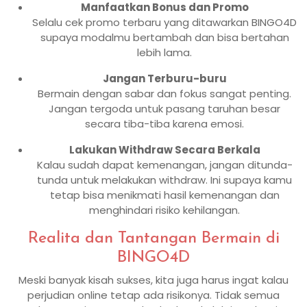
Manfaatkan Bonus dan Promo
Selalu cek promo terbaru yang ditawarkan BINGO4D
supaya modalmu bertambah dan bisa bertahan
lebih lama.
Jangan Terburu-buru
Bermain dengan sabar dan fokus sangat penting.
Jangan tergoda untuk pasang taruhan besar
secara tiba-tiba karena emosi.
Lakukan Withdraw Secara Berkala
Kalau sudah dapat kemenangan, jangan ditunda-
tunda untuk melakukan withdraw. Ini supaya kamu
tetap bisa menikmati hasil kemenangan dan
menghindari risiko kehilangan.
Realita dan Tantangan Bermain di
BINGO4D
Meski banyak kisah sukses, kita juga harus ingat kalau
perjudian online tetap ada risikonya. Tidak semua