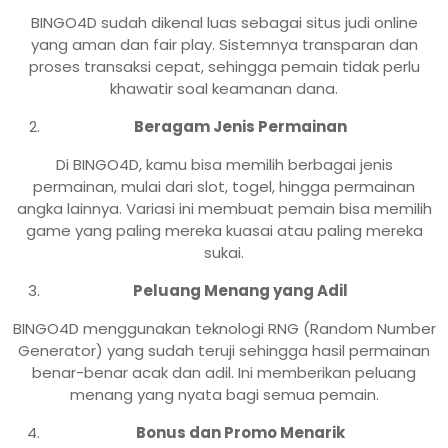
BINGO4D sudah dikenal luas sebagai situs judi online
yang aman dan fair play. Sistemnya transparan dan
proses transaksi cepat, sehingga pemain tidak perlu
khawatir soal keamanan dana.
Beragam Jenis Permainan
Di BINGO4D, kamu bisa memilih berbagai jenis
permainan, mulai dari slot, togel, hingga permainan
angka lainnya. Variasi ini membuat pemain bisa memilih
game yang paling mereka kuasai atau paling mereka
sukai.
Peluang Menang yang Adil
BINGO4D menggunakan teknologi RNG (Random Number
Generator) yang sudah teruji sehingga hasil permainan
benar-benar acak dan adil. Ini memberikan peluang
menang yang nyata bagi semua pemain.
Bonus dan Promo Menarik