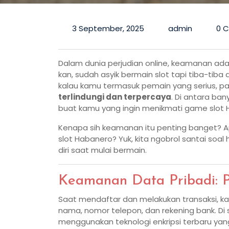
3 September, 2025
admin
0 
Dalam dunia perjudian online, keamanan ad
kan, sudah asyik bermain slot tapi tiba-tiba 
kalau kamu termasuk pemain yang serius, pa
terlindungi dan terpercaya
. Di antara ban
buat kamu yang ingin menikmati game slo
Kenapa sih keamanan itu penting banget? Apa
slot Habanero? Yuk, kita ngobrol santai soa
diri saat mulai bermain.
Keamanan Data Pribadi: P
Saat mendaftar dan melakukan transaksi, ka
nama, nomor telepon, dan rekening bank. Di
menggunakan teknologi enkripsi terbaru ya