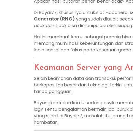
Apakah hasil putaran benar-benar acak? A
Di Bayar77, khususnya untuk slot Habaner
Generator (RNG)
yang sudah diaudit secar
acak dan tidak bisa dimanipulasi oleh siapa 
Hal ini membuat kamu sebagai pemain bis
memang murni hasil keberuntungan dan stra
lebih santai dan fokus pada keseruan game.
Keamanan Server yang An
Selain keamanan data dan transaksi, perfor
berkapasitas besar dan teknologi terkini u
tanpa gangguan.
Bayangkan kalau kamu sedang asyik memutar
lag? Tentu pengalaman bermain jadi buruk da
yang stabil di Bayar77, masalah itu jarang t
hambatan.