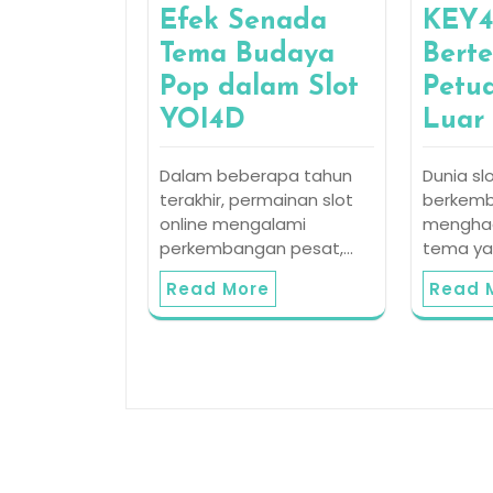
Efek Senada
KEY4
Tema Budaya
Bert
Pop dalam Slot
Petu
YOI4D
Luar
Dalam beberapa tahun
Dunia sl
terakhir, permainan slot
berkem
online mengalami
menghad
perkembangan pesat,…
tema y
Read More
Read 