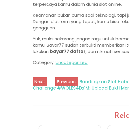
terpercaya kamu dalam dunia slot online.
Keamanan bukan cuma soal teknologi, tapi 
Dengan platform yang tepat, kamu bisa fo
gangguan.
Yuk, mulai sekarang jangan ragu untuk ber
kamu. Bayar77 sudah terbukti memberikan i
lakukan
bayar77 daftar
, dan nikmati sensa
Category:
Uncategorized
Next:
Previous:
Bandingkan Slot Haba
Post
Challenge #WOLES4Dx1M: Upload Bukti Me
navigation
Rel