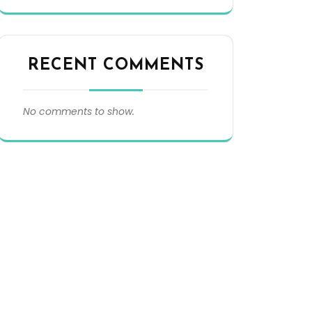
RECENT COMMENTS
No comments to show.