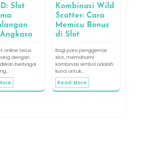
D: Slot
Kombinasi Wild
ema
Scatter: Cara
alangan
Memicu Bonus
 Angkasa
di Slot
ot online terus
Bagi para penggemar
bang dengan
slot, memahami
irkan berbagai
kombinasi simbol adalah
ang…
kunci untuk…
More
Read More