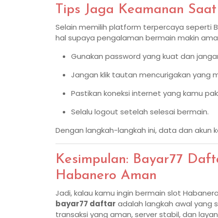
Tips Jaga Keamanan Saat 
Selain memilih platform terpercaya seperti
hal supaya pengalaman bermain makin aman
Gunakan password yang kuat dan jangan
Jangan klik tautan mencurigakan yang me
Pastikan koneksi internet yang kamu pak
Selalu logout setelah selesai bermain.
Dengan langkah-langkah ini, data dan akun k
Kesimpulan: Bayar77 Dafta
Habanero Aman
Jadi, kalau kamu ingin bermain slot Habane
bayar77 daftar
adalah langkah awal yang s
transaksi yang aman, server stabil, dan laya