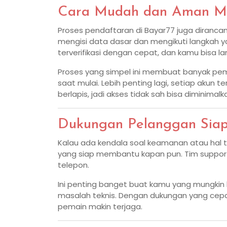
Cara Mudah dan Aman Me
Proses pendaftaran di Bayar77 juga diranc
mengisi data dasar dan mengikuti langkah y
terverifikasi dengan cepat, dan kamu bisa 
Proses yang simpel ini membuat banyak pe
saat mulai. Lebih penting lagi, setiap akun
berlapis, jadi akses tidak sah bisa diminimalk
Dukungan Pelanggan Siap
Kalau ada kendala soal keamanan atau hal t
yang siap membantu kapan pun. Tim support b
telepon.
Ini penting banget buat kamu yang mungki
masalah teknis. Dengan dukungan yang ce
pemain makin terjaga.