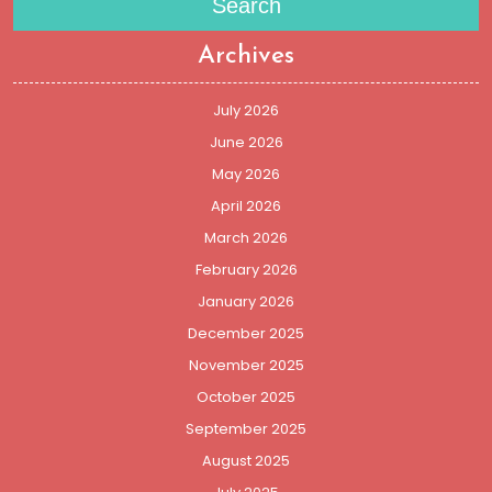
Search
Archives
July 2026
June 2026
May 2026
April 2026
March 2026
February 2026
January 2026
December 2025
November 2025
October 2025
September 2025
August 2025