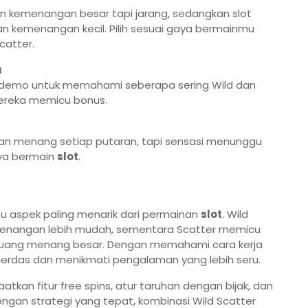
kan kemenangan besar tapi jarang, sedangkan slot
kan kemenangan kecil. Pilih sesuai gaya bermainmu
catter.
u
e demo untuk memahami seberapa sering Wild dan
mereka memicu bonus.
nan menang setiap putaran, tapi sensasi menunggu
ya bermain
slot
.
tu aspek paling menarik dari permainan
slot
. Wild
menangan lebih mudah, sementara Scatter memicu
luang menang besar. Dengan memahami cara kerja
 cerdas dan menikmati pengalaman yang lebih seru.
tkan fitur free spins, atur taruhan dengan bijak, dan
ngan strategi yang tepat, kombinasi Wild Scatter