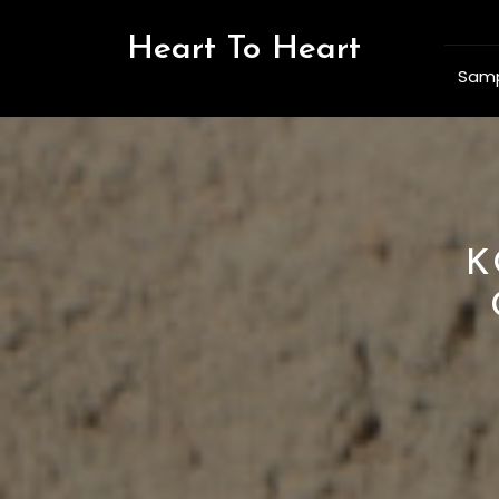
Skip
to
Heart To Heart
content
Samp
K