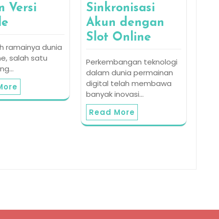
 Versi
Sinkronisasi
le
Akun dengan
Slot Online
h ramainya dunia
ne, salah satu
Perkembangan teknologi
ang…
dalam dunia permainan
digital telah membawa
More
banyak inovasi…
Read More