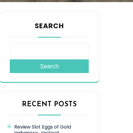
SEARCH
Search
RECENT POSTS
Review Slot Eggs of Gold
Habanero: Jackpot