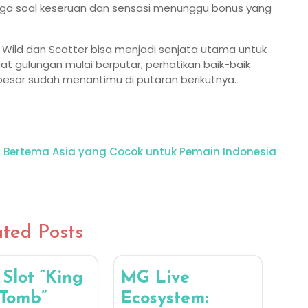
juga soal keseruan dan sensasi menunggu bonus yang
Wild dan Scatter bisa menjadi senjata utama untuk
t gulungan mulai berputar, perhatikan baik-baik
besar sudah menantimu di putaran berikutnya.
G Bertema Asia yang Cocok untuk Pemain Indonesia
ated Posts
Slot “King
MG Live
 Tomb”
Ecosystem: