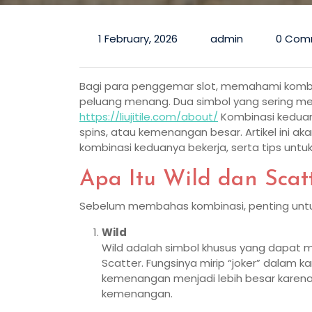
1 February, 2026
admin
0 Com
Bagi para penggemar slot, memahami kombi
peluang menang. Dua simbol yang sering men
https://liujitile.com/about/
Kombinasi keduan
spins, atau kemenangan besar. Artikel ini 
kombinasi keduanya bekerja, serta tips untu
Apa Itu Wild dan Scat
Sebelum membahas kombinasi, penting unt
Wild
Wild adalah simbol khusus yang dapat m
Scatter. Fungsinya mirip “joker” dalam 
kemenangan menjadi lebih besar karena
kemenangan.