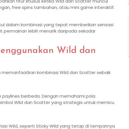
kan fitur khusus ketika Wild dan Scatter muncul
an, free spins tambahan, atau mini game interaktif.
cul dalam kombinasi yang tepat memberikan sensasi
 permainan lebih menarik daripada sekadar
enggunakan Wild dan
sa memanfaatkan kombinasi Wild dan Scatter sebaik
an paylines berbeda. Dengan memahami pola
simbol Wild dan Scatter yang strategis untuk memicu
i Wild, seperti Sticky Wild yang tetap di tempatnya